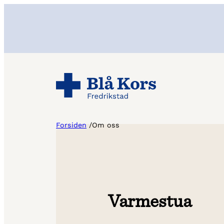
Hopp
til
innhold
Forsiden
/
Om oss
Varmestua