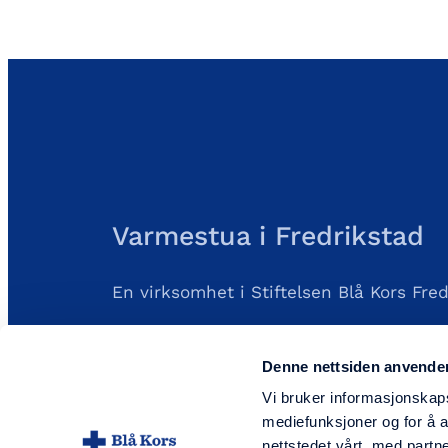
Varmestua i Fredrikstad
En virksomhet i Stiftelsen Blå Kors Fre
Org.nr.: 956114233
Denne nettsiden anvende
FØLG OSS I SOSIALE MEDIER
Vi bruker informasjonskapsl
mediefunksjoner og for å a
Facebook
nettstedet vårt, med part