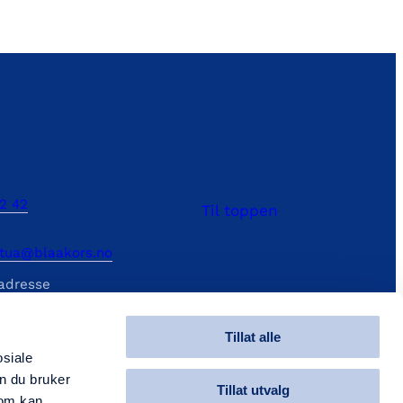
2 42
Til toppen
tua@blaakors.no
adresse
sgate 20, 1607 Fredrikstad
nto
Tillat alle
.12868
osiale
n du bruker
Tillat utvalg
som kan