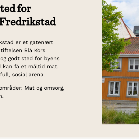
ted for
 Fredrikstad
kstad er et gatenært
tiftelsen Blå Kors
t og godt sted for byens
d kan få et måltid mat.
ull, sosial arena.
eområder: Mat og omsorg,
n.