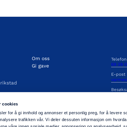
Om oss
Telefon
69 39 0
Gi gave
E-post
varmes
drikstad
Besøks
Farmann
r cookies
Gaveko
3126.31
er for å gi innhold og annonser et personlig preg, for å levere s
nalysere trafikken vår. Vi deler dessuten informasjon om hvorda
nerne våre innen sosiale medier, annonsering og analysearbeid, 