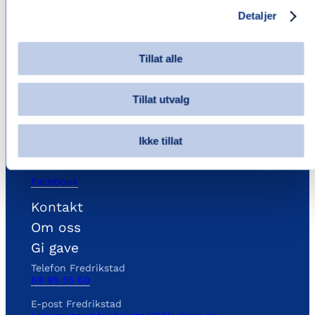
Blå Kors krise- og incestsenter
Detaljer
Fredrikstad og Hvaler
Tillat alle
Virksomheter i Stiftelsen Blå Kors
Fredrikstad
Tillat utvalg
Org.nr.: 956114233
Ikke tillat
FØLG OSS I SOSIALE MEDIER
Facebook
Kontakt
Om oss
Gi gave
Telefon Fredrikstad
69 95 55 60
E-post Fredrikstad