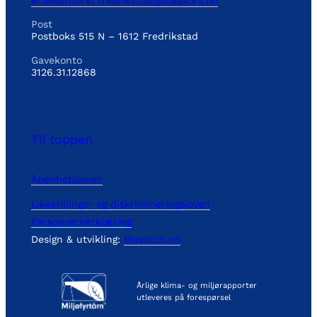
krisesenteret.fredrikstad@blaakors.no
Post
Postboks 515 N – 1612 Fredrikstad
Gavekonto
3126.31.12868
Til toppen
Åpenhetsloven
Likestillings- og diskrimineringsloven
Personvernerklæring
Design & utvikling:
thepitch.no
Årlige klima- og miljørapporter
utleveres på forespørsel