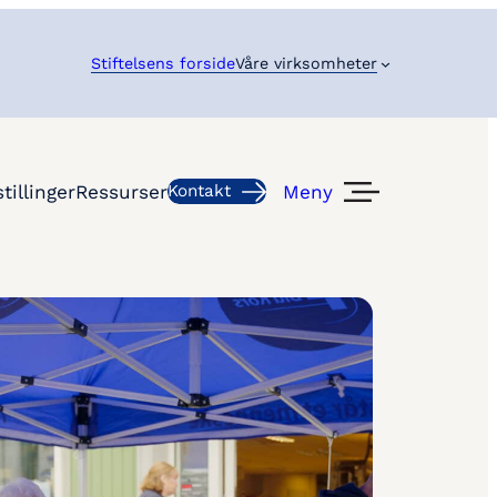
Stiftelsens forside
Våre virksomheter
Meny
tillinger
Ressurser
Kontakt