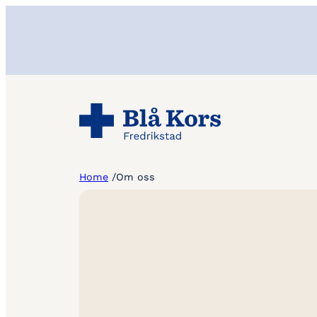
Hopp
til
innhold
Home
/
Om oss