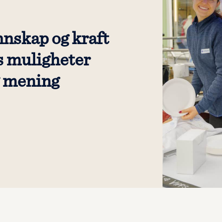
nnskap og kraft
s muligheter
g mening