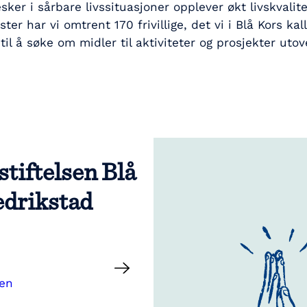
ker i sårbare livssituasjoner opplever økt livskvalit
r har vi omtrent 170 frivillige, det vi i Blå Kors kalle
il å søke om midler til aktiviteter og prosjekter uto
tiftelsen Blå
edrikstad
nen