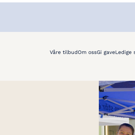
Våre tilbud
Om oss
Gi gave
Ledige s