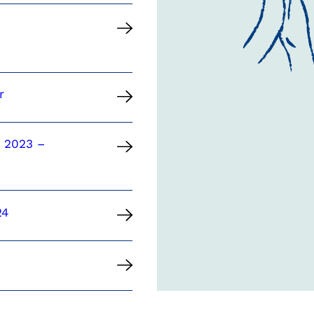
s
r
n 2023 –
24