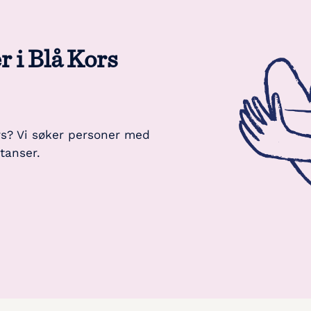
r i Blå Kors
rs? Vi søker personer med
tanser.