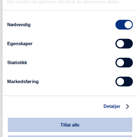
har samlet inn gjennom din bruk av tjenestene deres.
14:00. Vi har gjerne litt
frilek på starten av
Samtykkevalg
dagen før samlingsstund
Nødvendig
og lunsj. Lunsjen er som
regel havregrøt med
Egenskaper
tilbehør, og den er også
gratis. Etter lunsj er det
Statistikk
tilrettelagt for
ulike aktiviteter eller
frilek for de som ønsker
Markedsføring
det. Vi har en hyggelig
hage som vi bruker mye
når været er godt. Ellers
Detaljer
er vi inne i lokalene våre
som innbyr til masse lek
Tillat alle
og læring, sier