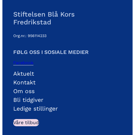
i
t
Stiftelsen Blå Kors
e
Fredrikstad
t
e
r
Org.nr.: 956114233
p
å
FØLG OSS I SOSIALE MEDIER
V
a
Facebook
r
Aktuelt
m
Kontakt
e
s
Om oss
t
Bli tidgiver
u
Ledige stillinger
a
Våre tilbud