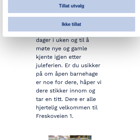
pedagogisk leder Maria
Tillat utvalg
Elena Johansen.
Vi gleder oss til å holde
Ikke tillat
barnehagen åpen fire
dager i uken og til å
møte nye og gamle
kjente igjen etter
juleferien. Er du usikker
på om åpen barnehage
er noe for dere, håper vi
dere stikker innom og
tar en titt. Dere er alle
hjertelig velkommen til
Freskoveien 1.