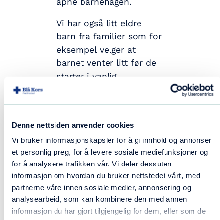
åpne barnehagen.
Vi har også litt eldre
barn fra familier som for
eksempel velger at
barnet venter litt før de
starter i vanlig
barnehage, eller som
nettopp har flyttet til
byen. Alle er velkomne,
Denne nettsiden anvender cookies
og vi har et variert tilbud
Vi bruker informasjonskapsler for å gi innhold og annonser
av aktiviteter for å treffe
et personlig preg, for å levere sosiale mediefunksjoner og
alle utviklingstrinn.
for å analysere trafikken vår. Vi deler dessuten
informasjon om hvordan du bruker nettstedet vårt, med
– Til åpen barnehage
partnerne våre innen sosiale medier, annonsering og
kommer du når det
analysearbeid, som kan kombinere den med annen
passer for dere i
informasjon du har gjort tilgjengelig for dem, eller som de
åpningstiden 09:30-