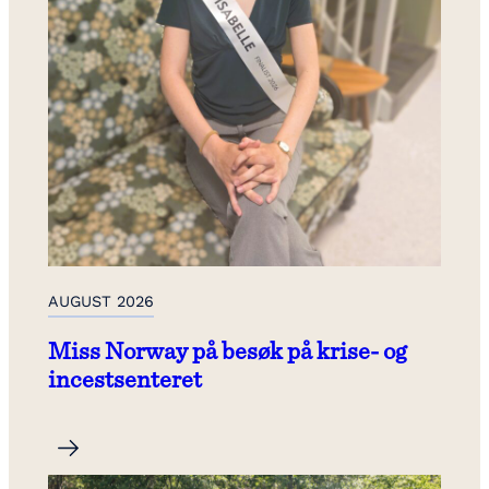
AUGUST 2026
Miss Norway på besøk på krise- og
incestsenteret
:
Les mer
M